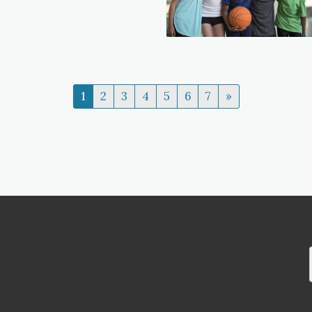
1
2
3
4
5
6
7
»