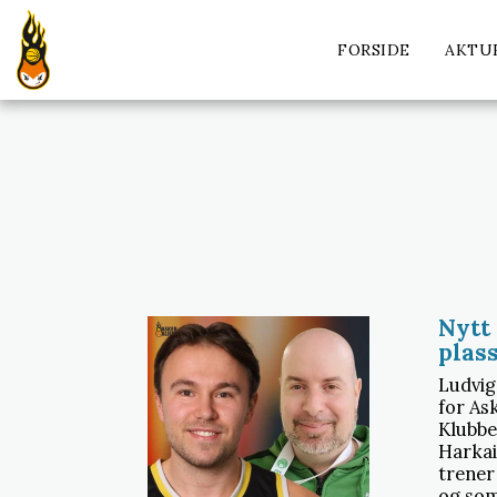
FORSIDE
AKTU
Nytt
plass
Ludvig
for Ask
Klubbe
Harkai
trener
og som