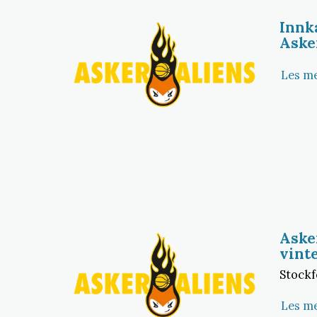
Innka
Aske
Les m
Asker
vint
Stockf
Les m