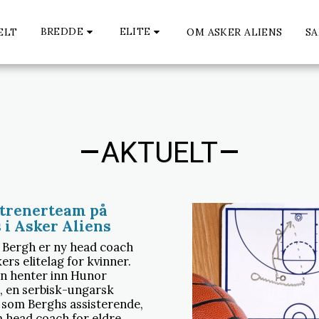
BREDDE
ELITE
ELT
OM ASKER ALIENS
SA
AKTUELT
 trenerteam på
 i Asker Aliens
 Bergh er ny head coach
ers elitelag for kvinner.
n henter inn Hunor
, en serbisk-ungarsk
 som Berghs assisterende,
 head coach for eldre