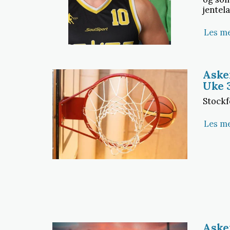
jentel
Les m
Aske
Uke 
Stockf
Les m
Aske